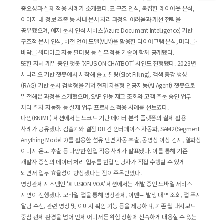
중요성과 실제 적용 사례가 소개됐다. 표 구조 인식, 복잡한 레이아웃 분석,
이미지 내 정보 추출 등 사내 문서 처리 과정의 어려움과 개선 전략을
공유했으며, 애저 문서 인식 서비스(Azure Document Intelligence) 기반
구조적 문서 인식, 비전 언어 모델(VLM)을 활용한 다이어그램 분석, 머리글·
바닥글·워터마크 자동 필터링 등 실무 적용 기술이 함께 공개됐다.
또한 자체 개발 중인 챗봇 ‘XFUSION CHATBOT’ 시연도 진행됐다. 2023년
시나리오 기반 챗봇에서 시작해 슬롯 필링(Slot Filling), 검색 증강 생성
(RAG) 기반 문서 검색형을 거쳐 현재 자율형 인공지능(AI Agent) 챗봇으로
발전해온 과정을 소개했으며, SAP 연동 재고 조회와 고객 주문 승인 업무
처리 절차 자동화 등 실제 업무 프로세스 적용 사례를 선보였다.
나임(KNIME) 세션에서는 노코드 기반 데이터 분석 플랫폼의 실제 활용
사례가 공유됐다. 검출기와 결점 DB 간 인터페이스 자동화, SAM2(Segment
Anything Model 2)를 활용한 섬유 단면 자동 추출, 동영상 이상 감지, 열화상
이미지 온도 추출 등 다양한 현업 적용 사례가 발표됐다. 이를 통해 기존
개발자 중심의 데이터 처리 업무를 현업 담당자가 직접 수행할 수 있게
되면서 업무 효율성이 향상됐다는 점이 주목받았다.
영상관제 시스템인 ‘XFUSION VOA’ 세션에서는 개발 중인 모바일 서비스
시연이 진행됐다. 모바일 앱을 통해 영상관제, 이벤트 발생 내역 조회, 앱 푸시
알림 수신, 관련 영상 및 이미지 확인 기능 등을 제공하며, 기존 웹 대시보드
중심 관제 환경을 넘어 언제 어디서든 위험 상황에 신속하게 대응할 수 있는