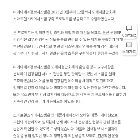
티에이케이정보시스템은 2025년 3월부터 12월까지 도레이첨단소재
스마트헬스케어시스템 구축 프로젝트를 성공적으로 수행하였습니다.
본 프로젝트는 임직원 건강 증진과 작업 환경 개선을 목표로, 분산 운영되던
Contact
건강검진 업무와 임직원 정보를 통합 관리할 수 있는 체계를 구축하기 위해
추진되었습니다. 인사정보 및 관련 시스템과의 연계를 통해 검진 대상자
소개자료
관리부터 사후 관리까지 일관된 운영 흐름을 구현하는 데 중점을 두었습니다.
티에이케이정보시스템은 도레이첨단소재의 운영 환경과 요구사항을
분석하여 건강검진 서비스 전반을 통합 관리할 수 있는 시스템을 설계·
구축하였습니다. 이를 통해 건강검진 데이터를 체계적으로 관리하고,
임직원별 건강 이력을 보다 명확하게 확인할 수 있는 환경을 마련하였습니다.
또한 유소견자 및 만성 질환자를 대상으로 한 사후 관리 프로세스를 강화하여
지속적인 건강 관리가 가능하도록 하였습니다.
스마트헬스케어시스템은 웹 애플리케이션과 모바일 애플리케이션으로
구현되어 관리자와 임직원이 언제 어디서나 건강검진 현황과 관련 정보를
손쉽게 확인할 수 있도록 구성되었습니다. 아울러 인사정보 시스템과의
연동을 통해 임직원 정보의 정확성과 최신성을 확보하고, 전반적인 운영